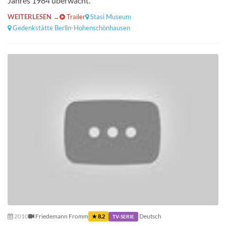
Jahres 1984 überwacht.
WEITERLESEN →
Trailer
Stasi Museum
Gedenkstätte Berlin-Hohenschönhausen
2010
Friedemann Fromm
Deutsch
★ 8.2
TV-SERIE