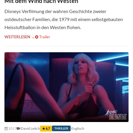
Mit dem Wind nach Westen
Disneys Verfilmung der wahren Geschichte zweier
ostdeutscher Familien, die 1979 mit einem selbstgebauten
Heissluftballon in den Westen flohen.
WEITERLESEN →
Trailer
2017
David Leitch
Englisch
★ 6.7
THRILLER