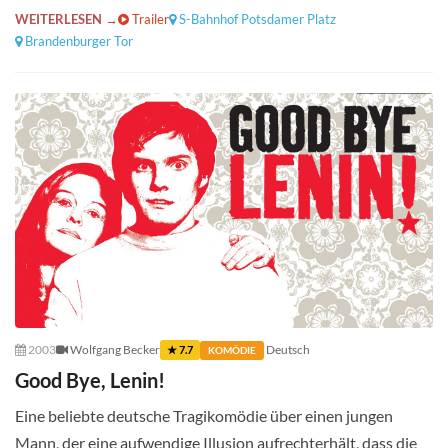
WEITERLESEN →
Trailer
S-Bahnhof Potsdamer Platz
Brandenburger Tor
2003
Wolfgang Becker
Deutsch
★ 7.7
KOMÖDIE
Good Bye, Lenin!
Eine beliebte deutsche Tragikomödie über einen jungen
Mann, der eine aufwendige Illusion aufrechterhält, dass die