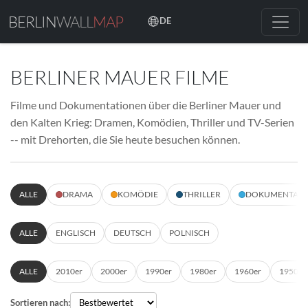
BERLIN
WALL
MAP
DE
BERLINER MAUER FILME
Filme und Dokumentationen über die Berliner Mauer und
den Kalten Krieg: Dramen, Komödien, Thriller und TV-Serien
-- mit Drehorten, die Sie heute besuchen können.
ALLE
DRAMA
KOMÖDIE
THRILLER
DOKUMENTATI
ALLE
ENGLISCH
DEUTSCH
POLNISCH
ALLE
2010er
2000er
1990er
1980er
1960er
1950er
Sortieren nach: