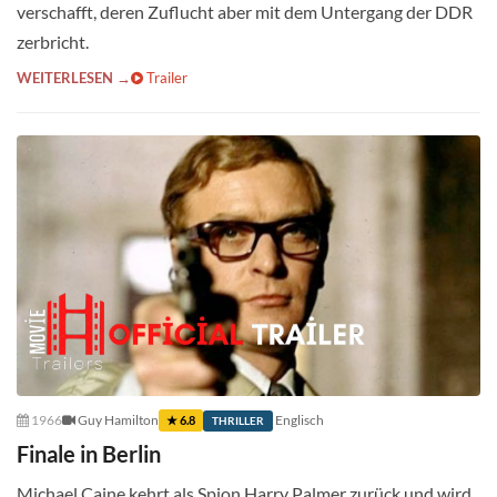
verschafft, deren Zuflucht aber mit dem Untergang der DDR
zerbricht.
WEITERLESEN →
Trailer
1966
Guy Hamilton
Englisch
★ 6.8
THRILLER
Finale in Berlin
Michael Caine kehrt als Spion Harry Palmer zurück und wird