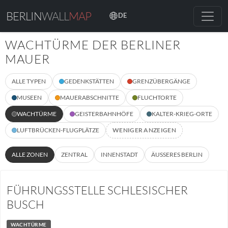
BERLIN
WALL
MAP
DE
WACHTÜRME DER BERLINER
MAUER
ALLE TYPEN
GEDENKSTÄTTEN
GRENZÜBERGÄNGE
MUSEEN
MAUERABSCHNITTE
FLUCHTORTE
WACHTÜRME
GEISTERBAHNHÖFE
KALTER-KRIEG-ORTE
LUFTBRÜCKEN-FLUGPLÄTZE
WENIGER ANZEIGEN
ALLE ZONEN
ZENTRAL
INNENSTADT
ÄUSSERES BERLIN
FÜHRUNGSSTELLE SCHLESISCHER
BUSCH
WACHTÜRME