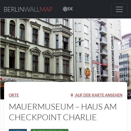
BERLIN
WALL
MAP
DE
ORTE
AUF DER KARTE ANSEHEN
MAUERMUSEUM – HAUS AM
CHECKPOINT CHARLIE