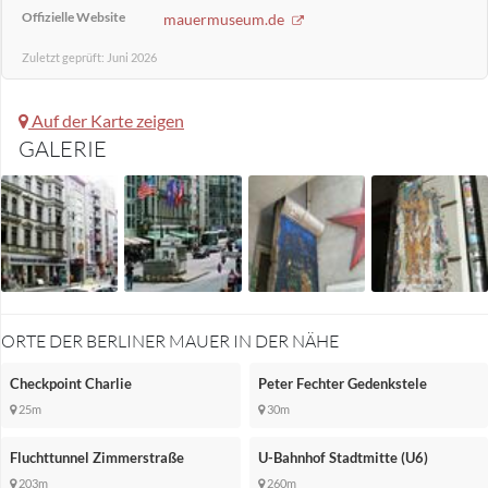
Offizielle Website
mauermuseum.de
Zuletzt geprüft: Juni 2026
Auf der Karte zeigen
GALERIE
ORTE DER BERLINER MAUER IN DER NÄHE
Checkpoint Charlie
Peter Fechter Gedenkstele
25m
30m
Fluchttunnel Zimmerstraße
U-Bahnhof Stadtmitte (U6)
203m
260m