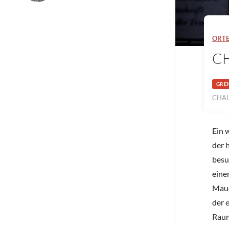
ORT
CH
GRE
CHAU
Ein 
der 
besu
eine
Maue
der 
Raum