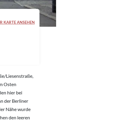
R KARTE ANSEHEN
ße/Liesenstraße,
im Osten
en hier bei
n der Berliner
 der Nähe wurde
chen den leeren