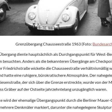
Grenzübergang Chausseestraße 1963 (Foto:
Bundesarc
Übergang diente hauptsächlich als Durchgangspunkt für West-Berl
in besuchten. Anders als die bekannteren Übergänge am Checkpoi
er Friedrichstraße wickelte die Chausseestraße verhältnismäßig 
nd hatte eine ruhigere, bürokratischere Atmosphäre. Der nahegel
Liesenstraße, der sich über die Grenze erstreckte, wurde von der M
ss Gräber auf der Ostseite jahrzehntelang unzugänglich waren.
e wird der ehemalige Übergangspunkt durch die Berliner Mauer-
mehrere Denkmäler markiert, darunter die nahegelegene Skulptur 