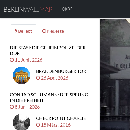
BERLIN
WALL
MAP
DE
Beliebt
Neueste
DIE STASI: DIE GEHEIMPOLIZEI DER
DDR
11 Juni , 2026
BRANDENBURGER TOR
26 Apr. , 2026
CONRAD SCHUMANN: DER SPRUNG
IN DIE FREIHEIT
8 Juni , 2026
CHECKPOINT CHARLIE
18 März , 2016