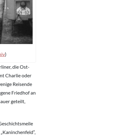
hiv
)
iner, die Ost-
nt Charlie oder
wenige Reisende
egene Friedhof an
auer geteilt,
Geschichtsmeile
„Kaninchenfeld“,