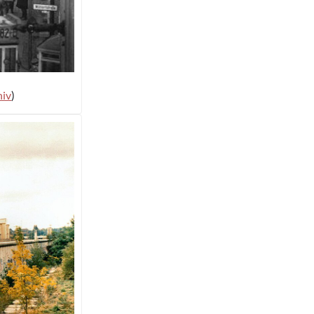
hiv
)