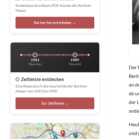
Kostenlose druckbare PDF-Karten der Berliner
Mauer.
Karten herunterladen →
1961
1989
Mauerbau
Mauerfall
Der 
Berl
Zeitleiste entdecken
an d
Eine Reise durch die Geschichte der Berliner
Mauer von 1945 bis 1990.
ab u
der 
Zur Zeitleiste →
soda
Heut
und 