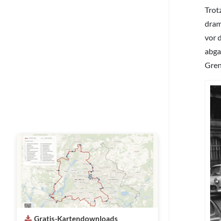
Trot
dram
vor 
abga
Gren
Gratis-Kartendownloads