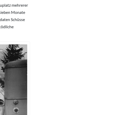
auplatz mehrerer
 sieben Monate
ldaten Schüsse
tödliche