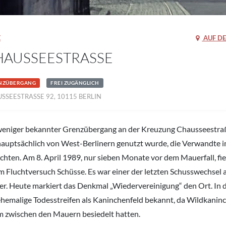
E
AUF DE
AUSSEESTRASSE
NZÜBERGANG
FREI ZUGÄNGLICH
SSEESTRASSE 92, 10115 BERLIN
weniger bekannter Grenzübergang an der Kreuzung Chausseestra
hauptsächlich von West-Berlinern genutzt wurde, die Verwandte 
chten. Am 8. April 1989, nur sieben Monate vor dem Mauerfall, fiel
m Fluchtversuch Schüsse. Es war einer der letzten Schusswechsel a
r. Heute markiert das Denkmal „Wiedervereinigung“ den Ort. In
ehemalige Todesstreifen als Kaninchenfeld bekannt, da Wildkanin
 zwischen den Mauern besiedelt hatten.