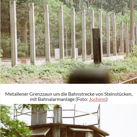
Metallener Grenzzaun um die Bahnstrecke von Steinstücken,
mit Bahnalarmanlage (Foto:
Jochims
)