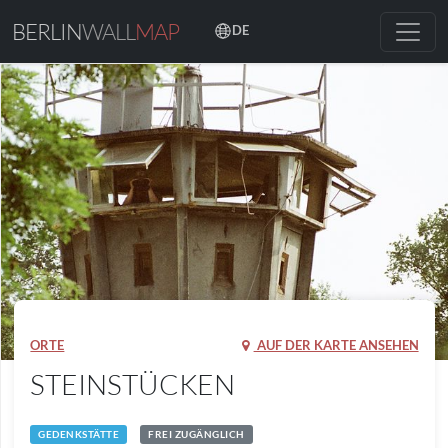
BERLIN
WALL
MAP
DE
ORTE
AUF DER KARTE ANSEHEN
STEINSTÜCKEN
GEDENKSTÄTTE
FREI ZUGÄNGLICH