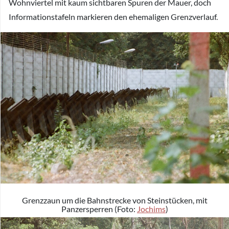
Wohnviertel mit kaum sichtbaren Spuren der Mauer, doch
Informationstafeln markieren den ehemaligen Grenzverlauf.
Grenzzaun um die Bahnstrecke von Steinstücken, mit
Panzersperren (Foto:
Jochims
)