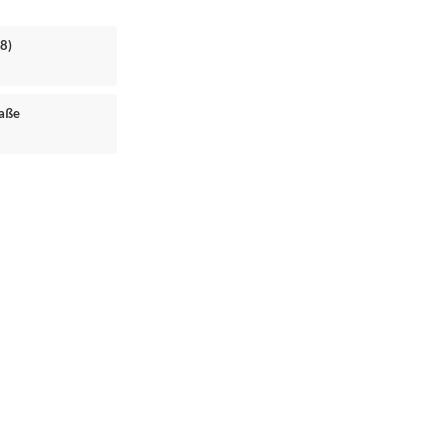
8)
raße