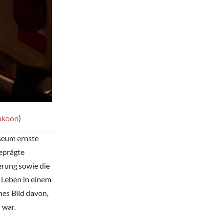
akoon
)
seum ernste
eprägte
rung sowie die
 Leben in einem
hes Bild davon,
 war.