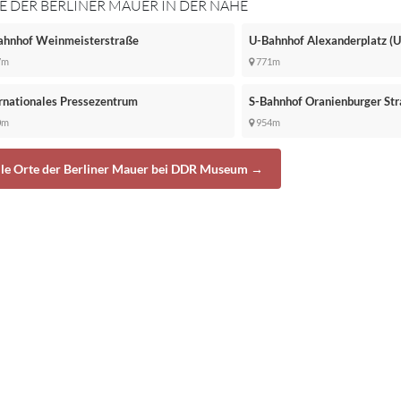
E DER BERLINER MAUER IN DER NÄHE
ahnhof Weinmeisterstraße
U-Bahnhof Alexanderplatz (U
7m
771m
rnationales Pressezentrum
S-Bahnhof Oranienburger St
0m
954m
lle Orte der Berliner Mauer bei DDR Museum →