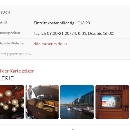
ESUCH
ntritt
Eintritt kostenpflichtig - €13.90
fnungszeiten
Täglich 09:00-21:00 (24. & 31. Dez. bis 16:00)
fizielle Website
ddr-museum.de
etzt geprüft: Juni 2026
 der Karte zeigen
LERIE