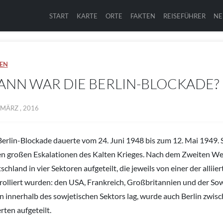
START
KARTE
ORTE
FAKTEN
REISEFÜHRER
NE
EN
NN WAR DIE BERLIN-BLOCKADE?
 MÄRZ , 2016
Berlin-Blockade dauerte vom 24. Juni 1948 bis zum 12. Mai 1949.
S
en großen Eskalationen des Kalten Krieges. Nach dem Zweiten We
chland in vier Sektoren aufgeteilt, die jeweils von einer der allii
rolliert wurden: den USA, Frankreich, Großbritannien und der So
in innerhalb des sowjetischen Sektors lag, wurde auch Berlin zwisc
erten aufgeteilt.