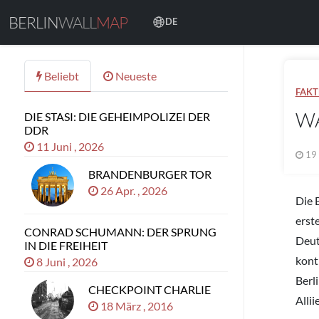
BERLIN
WALL
MAP
DE
Beliebt
Neueste
FAKT
WA
DIE STASI: DIE GEHEIMPOLIZEI DER
DDR
11 Juni , 2026
19
BRANDENBURGER TOR
26 Apr. , 2026
Die 
erst
CONRAD SCHUMANN: DER SPRUNG
Deuts
IN DIE FREIHEIT
kont
8 Juni , 2026
Berl
CHECKPOINT CHARLIE
Allii
18 März , 2016