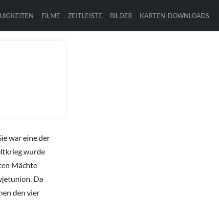
UIGKEITEN
FILME
ZEITLEISTE
BILDER
KARTEN-DOWNLOADS
ie war eine der
ltkrieg wurde
erten Mächte
wjetunion. Da
hen den vier