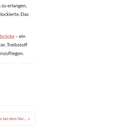
 zu erlangen,
lockierte. Das
tbrücke
– ein
er, Treibstoff
nzufliegen.
Wie viele Menschen starben bei dem Versuch, die Berliner Mauer zu überwinden?