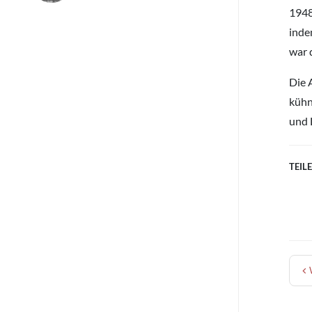
1948
inde
war 
Die 
kühn
und 
TEILE