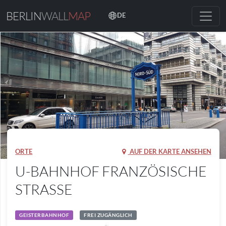
BERLIN
WALL
MAP
DE
ORTE
AUF DER KARTE ANSEHEN
U-BAHNHOF FRANZÖSISCHE
STRASSE
GEISTERBAHNHOF
FREI ZUGÄNGLICH