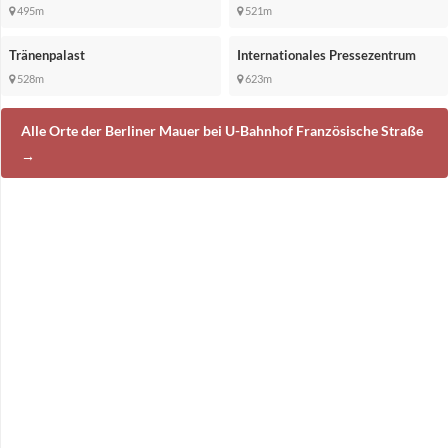
495m
521m
Tränenpalast
Internationales Pressezentrum
528m
623m
Alle Orte der Berliner Mauer bei U-Bahnhof Französische Straße
→