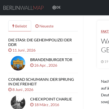
BERLIN
WALL
MAP
DE
Beliebt
Neueste
FAKT
W
DIE STASI: DIE GEHEIMPOLIZEI DER
DDR
G
11 Juni , 2026
BRANDENBURGER TOR
19
26 Apr. , 2026
CONRAD SCHUMANN: DER SPRUNG
Nach
IN DIE FREIHEIT
auf 
8 Juni , 2026
Deut
CHECKPOINT CHARLIE
sowj
18 März , 2016