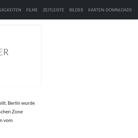
UIGKEITEN
FILME
ZEITLEISTE
BILDER
KARTEN-DOWNLOADS
ER
lt. Berlin wurde
ischen Zone
en vom