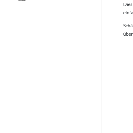
Dies
einf
Schä
über