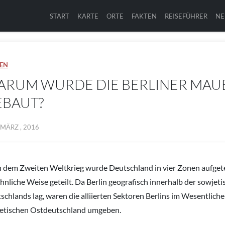
START
KARTE
ORTE
FAKTEN
REISEFÜHRER
NE
EN
ARUM WURDE DIE BERLINER MAU
EBAUT?
 MÄRZ , 2016
 dem Zweiten Weltkrieg wurde Deutschland in vier Zonen aufgetei
ähnliche Weise geteilt. Da Berlin geografisch innerhalb der sowjet
schlands lag, waren die alliierten Sektoren Berlins im Wesentlich
etischen Ostdeutschland umgeben.