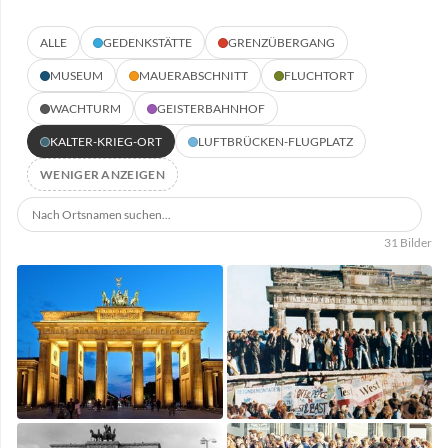
ALLE
GEDENKSTÄTTE
GRENZÜBERGANG
MUSEUM
MAUERABSCHNITT
FLUCHTORT
WACHTURM
GEISTERBAHNHOF
KALTER-KRIEG-ORT
LUFTBRÜCKEN-FLUGPLATZ
WENIGER ANZEIGEN
31 Bilder