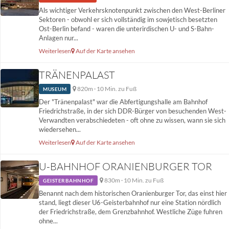
Als wichtiger Verkehrsknotenpunkt zwischen den West-Berliner
Sektoren - obwohl er sich vollständig im sowjetisch besetzten
Ost-Berlin befand - waren die unterirdischen U- und S-Bahn-
Anlagen nur...
Weiterlesen
Auf der Karte ansehen
TRÄNENPALAST
820m · 10 Min. zu Fuß
MUSEUM
Der "Tränenpalast" war die Abfertigungshalle am Bahnhof
Friedrichstraße, in der sich DDR-Bürger von besuchenden West-
Verwandten verabschiedeten - oft ohne zu wissen, wann sie sich
wiedersehen...
Weiterlesen
Auf der Karte ansehen
U-BAHNHOF ORANIENBURGER TOR
830m · 10 Min. zu Fuß
GEISTERBAHNHOF
Benannt nach dem historischen Oranienburger Tor, das einst hier
stand, liegt dieser U6-Geisterbahnhof nur eine Station nördlich
der Friedrichstraße, dem Grenzbahnhof. Westliche Züge fuhren
ohne...