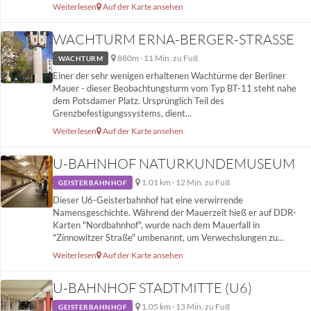
Weiterlesen
Auf der Karte ansehen
WACHTURM ERNA-BERGER-STRASSE
880m · 11 Min. zu Fuß
WACHTURM
Einer der sehr wenigen erhaltenen Wachtürme der Berliner
Mauer - dieser Beobachtungsturm vom Typ BT-11 steht nahe
dem Potsdamer Platz. Ursprünglich Teil des
Grenzbefestigungssystems, dient...
Weiterlesen
Auf der Karte ansehen
U-BAHNHOF NATURKUNDEMUSEUM
1.01 km · 12 Min. zu Fuß
GEISTERBAHNHOF
Dieser U6-Geisterbahnhof hat eine verwirrende
Namensgeschichte. Während der Mauerzeit hieß er auf DDR-
Karten "Nordbahnhof", wurde nach dem Mauerfall in
"Zinnowitzer Straße" umbenannt, um Verwechslungen zu...
Weiterlesen
Auf der Karte ansehen
U-BAHNHOF STADTMITTE (U6)
1.05 km · 13 Min. zu Fuß
GEISTERBAHNHOF