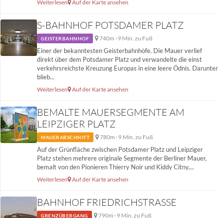
Weiterlesen
Auf der Karte ansehen
S-BAHNHOF POTSDAMER PLATZ
740m · 9 Min. zu Fuß
GEISTERBAHNHOF
Einer der bekanntesten Geisterbahnhöfe. Die Mauer verlief
direkt über dem Potsdamer Platz und verwandelte die einst
verkehrsreichste Kreuzung Europas in eine leere Ödnis. Darunter
blieb...
Weiterlesen
Auf der Karte ansehen
BEMALTE MAUERSEGMENTE AM
LEIPZIGER PLATZ
780m · 9 Min. zu Fuß
MAUERABSCHNITT
Auf der Grünfläche zwischen Potsdamer Platz und Leipziger
Platz stehen mehrere originale Segmente der Berliner Mauer,
bemalt von den Pionieren Thierry Noir und Kiddy Citny,...
Weiterlesen
Auf der Karte ansehen
BAHNHOF FRIEDRICHSTRASSE
790m · 9 Min. zu Fuß
GRENZÜBERGANG