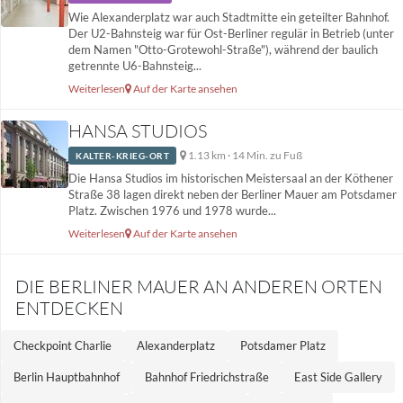
Wie Alexanderplatz war auch Stadtmitte ein geteilter Bahnhof.
Der U2-Bahnsteig war für Ost-Berliner regulär in Betrieb (unter
dem Namen "Otto-Grotewohl-Straße"), während der baulich
getrennte U6-Bahnsteig...
Weiterlesen
Auf der Karte ansehen
HANSA STUDIOS
1.13 km · 14 Min. zu Fuß
KALTER-KRIEG-ORT
Die Hansa Studios im historischen Meistersaal an der Köthener
Straße 38 lagen direkt neben der Berliner Mauer am Potsdamer
Platz. Zwischen 1976 und 1978 wurde...
Weiterlesen
Auf der Karte ansehen
DIE BERLINER MAUER AN ANDEREN ORTEN
ENTDECKEN
Checkpoint Charlie
Alexanderplatz
Potsdamer Platz
Berlin Hauptbahnhof
Bahnhof Friedrichstraße
East Side Gallery