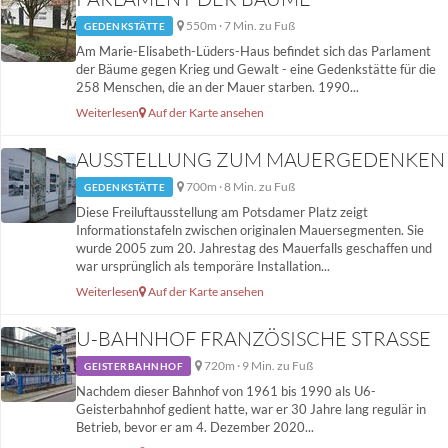
550m · 7 Min. zu Fuß
GEDENKSTÄTTE
Am Marie-Elisabeth-Lüders-Haus befindet sich das Parlament
der Bäume gegen Krieg und Gewalt - eine Gedenkstätte für die
258 Menschen, die an der Mauer starben. 1990...
Weiterlesen
Auf der Karte ansehen
AUSSTELLUNG ZUM MAUERGEDENKEN
700m · 8 Min. zu Fuß
GEDENKSTÄTTE
Diese Freiluftausstellung am Potsdamer Platz zeigt
Informationstafeln zwischen originalen Mauersegmenten. Sie
wurde 2005 zum 20. Jahrestag des Mauerfalls geschaffen und
war ursprünglich als temporäre Installation...
Weiterlesen
Auf der Karte ansehen
U-BAHNHOF FRANZÖSISCHE STRASSE
720m · 9 Min. zu Fuß
GEISTERBAHNHOF
Nachdem dieser Bahnhof von 1961 bis 1990 als U6-
Geisterbahnhof gedient hatte, war er 30 Jahre lang regulär in
Betrieb, bevor er am 4. Dezember 2020...