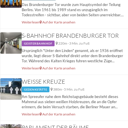
Das Brandenburger Tor wurde zum Hauptsymbol der Teilung
Berlins. Von 1961 bis 1989 stand es unzugänglich im
Todesstreifen - sichtbar, aber von beiden Seiten unerreichbar....
Weiterlesen
Auf der Karte ansehen
S-BAHNHOF BRANDENBURGER TOR
220m · 3 Min. zu Fuß
GEISTERBAHNHOF
Ursprünglich "Unter den Linden" genannt, als er 1936 eröffnet
wurde, liegt dieser S-Bahnhof direkt unter dem Brandenburger
Tor. Während des Kalten Krieges fuhren westliche Züge...
Weiterlesen
Auf der Karte ansehen
WEISSE KREUZE
380m · 5 Min. zu Fuß
GEDENKSTÄTTE
Am Spreeufer nahe dem Reichstagsgebäude besteht dieses
Mahnmal aus sieben weißen Holzkreuzen, die an die Opfer
erinnern, die beim Versuch starben, die Berliner Mauer an...
Weiterlesen
Auf der Karte ansehen
PARLAMENT DER BÄUME